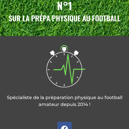
N°1
SUR LA PRÉPA PHYSIQUE AU FOOTBALL
Spécialiste de la préparation physique au football
amateur depuis 2014 !
F