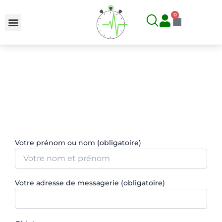
Aller
0
Panier
au
contenu
FORMULAIRE DE CONTACT
Accueil
>
Formulaire de contact
Votre prénom ou nom (obligatoire)
Votre adresse de messagerie (obligatoire)