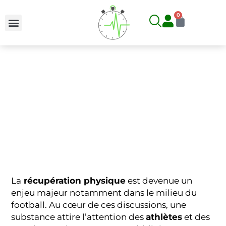
Aller
0
Panier
au
contenu
LE CBD ET LA RÉCUPÉRATION PHYSIQUE AU
FOOTBALL
Accueil
>
Blog
>
Mental
>
Le CBD et la récupération physique au
football
La
récupération physique
est devenue un
enjeu majeur notamment dans le milieu du
football. Au cœur de ces discussions, une
substance attire l’attention des
athlètes
et des