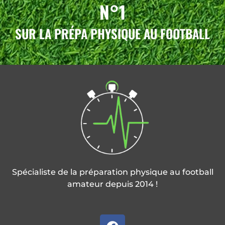
N°1
SUR LA PRÉPA PHYSIQUE AU FOOTBALL
Spécialiste de la préparation physique au football
amateur depuis 2014 !
F