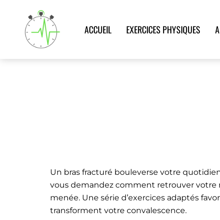
Aller
au
ACCUEIL
EXERCICES PHYSIQUES
A
contenu
QUELS EXERCICES PH
BRAS ?
Accueil
>
Blog
>
Blessures
>
Quels exercices physi
Un bras fracturé bouleverse votre quotidie
vous demandez comment retrouver votre mob
menée. Une série d’exercices adaptés favori
transforment votre convalescence.