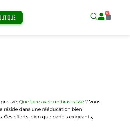
0
Panier
OUTIQUE
’ÊTRE CASSÉ LE
 épreuve.
Que faire avec un bras cassé
? Vous
e réside dans une rééducation bien
 Ces efforts, bien que parfois exigeants,