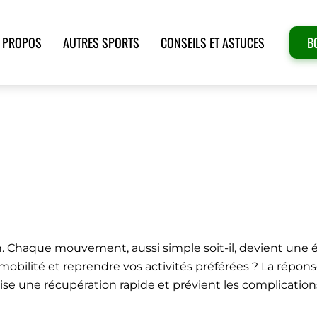
 PROPOS
AUTRES SPORTS
CONSEILS ET ASTUCES
B
YSIQUES EFFECTUER APRÈS S
ques effectuer après s’être cassé le bras ?
n. Chaque mouvement, aussi simple soit-il, devient une
ilité et reprendre vos activités préférées ? La répons
se une récupération rapide et prévient les complications.