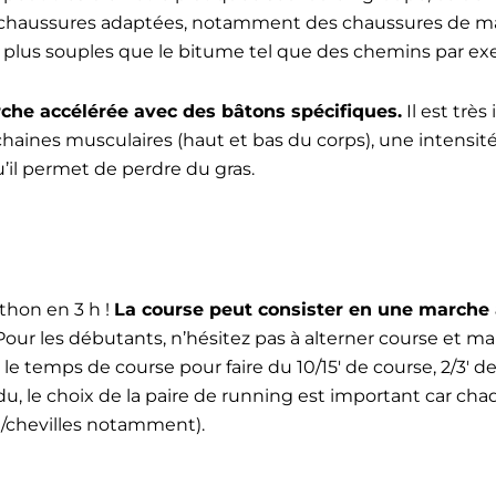
 chaussures adaptées, notamment des chaussures de marc
s plus souples que le bitume tel que des chemins par ex
he accélérée avec des bâtons spécifiques.
Il est très
 chaines musculaires (haut et bas du corps), une intens
u’il permet de perdre du gras.
athon en 3 h !
La course peut consister en une marche a
 Pour les débutants, n’hésitez pas à alterner course et 
 temps de course pour faire du 10/15′ de course, 2/3′ d
, le choix de la paire de running est important car cha
x/chevilles notamment).