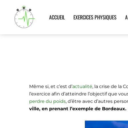
Aller
au
ACCUEIL
EXERCICES PHYSIQUES
A
contenu
COMMENT FAIRE DU S
Accueil
>
Blog
>
Actualité
>
Comment faire du spor
Même si, et c’est d’
actualité
, la crise de la 
l’exercice afin d’atteindre l’objectif que v
perdre du poids
, d’être avec d’autres per
ville, en prenant l’exemple de Bordeaux.