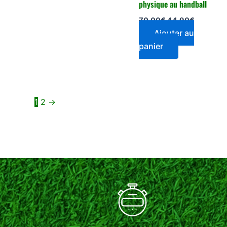
physique au handball
70,00
€
44,90
€
Ajouter au
panier
1
2
→