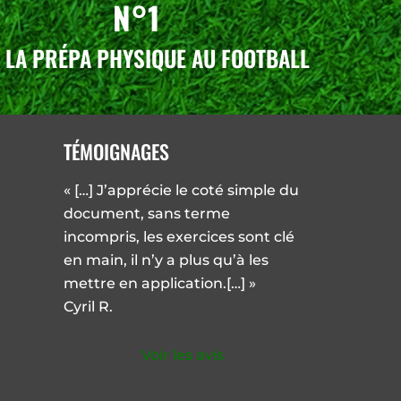
N°1
 LA PRÉPA PHYSIQUE AU FOOTBALL
TÉMOIGNAGES
« […] J’apprécie le coté simple du
document, sans terme
incompris, les exercices sont clé
en main, il n’y a plus qu’à les
mettre en application.[…] »
Cyril R.
Voir les avis