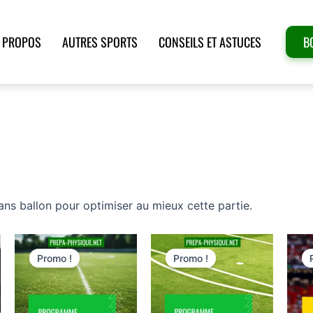
 PROPOS
AUTRES SPORTS
CONSEILS ET ASTUCES
B
sans ballon pour optimiser au mieux cette partie.
Le
Le
Le
Le
prix
prix
prix
prix
Promo !
Promo !
initial
actuel
initial
actuel
était :
est :
était :
est :
141,00€.
99,90€.
45,00€.
39,00€.