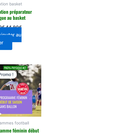
tion basket
tion préparateur
que au basket
0
€
44,90
€
Ajouter au
er
Le
Le
prix
prix
Promo !
initial
actuel
était :
est :
74,90€.
59,90€.
ammes football
amme féminin début