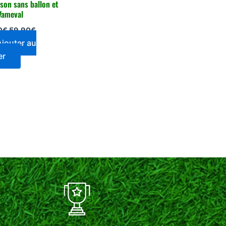
ison sans ballon et
Vameval
0
€
59,90
€
Ajouter au
er