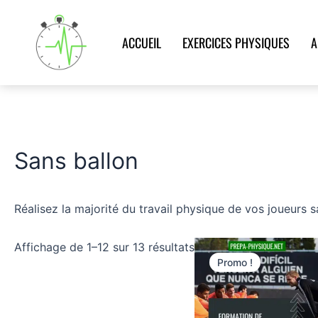
Aller
au
ACCUEIL
EXERCICES PHYSIQUES
A
contenu
Sans ballon
Réalisez la majorité du travail physique de vos joueurs 
Le
Le
Affichage de 1–12 sur 13 résultats
prix
prix
Promo !
initial
actuel
était :
est :
70,00€.
44,90€.