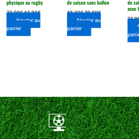
physique au rugby
de saison sans ballon
de sa
avec 
70,00
€
44,90
€
45,00
€
39,00
€
74,9
Ajouter au
Ajouter au
panier
panier
pani