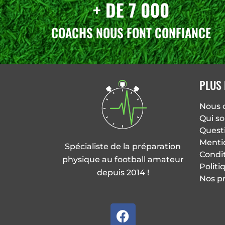
+ DE 7 000
COACHS NOUS FONT CONFIANCE
PLUS 
Nous 
Qui s
Quest
Menti
Spécialiste de la préparation
Condi
physique au football amateur
Politi
depuis 2014 !
Nos p
F
a