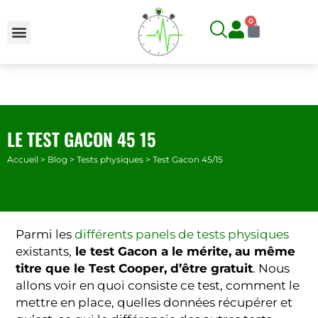
Aller
0
Panier
au
contenu
LE TEST GACON 45 15
Accueil
>
Blog
>
Tests physiques
>
Test Gacon 45/15
Parmi les
différents panels de tests physiques
existants,
le test Gacon a le mérite, au même
titre que le Test Cooper, d’être gratuit
. Nous
allons voir en quoi consiste ce test, comment le
mettre en place, quelles données récupérer et