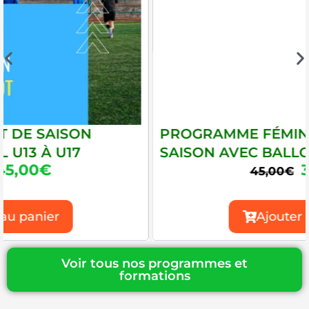
PROGRAMME FÉMININ DÉBUT DE
SAISON AVEC BALLON
39,00
€
L
L
45,00
€
e
e
p
p
Ajouter au panier
r
r
i
i
x
x
Voir tous nos programmes et
i
a
formations
n
c
i
t