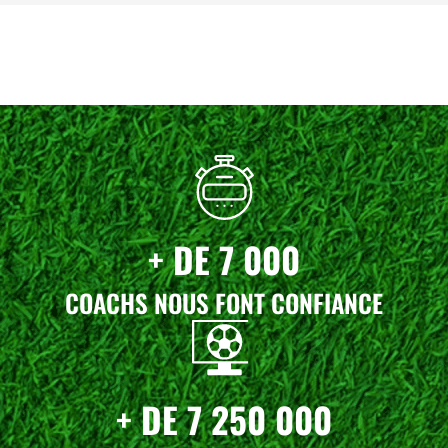
t
u
i
e
a
l
l
e
é
s
t
t
a
i
:
t
3
9
+ DE 7 000
:
,
4
0
COACHS NOUS FONT CONFIANCE
5
0
,
€
0
.
0
€
+ DE 7 250 000
.