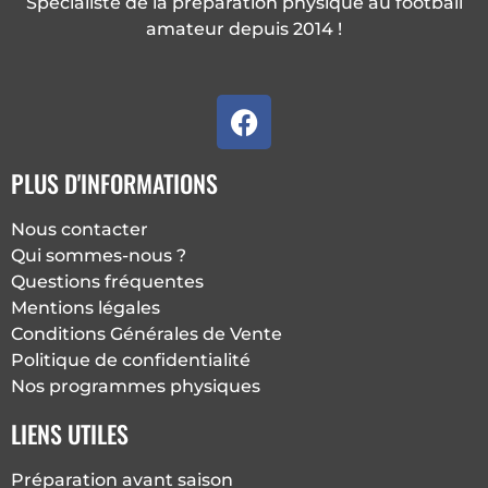
Spécialiste de la préparation physique au football
amateur depuis 2014 !
F
a
c
PLUS D'INFORMATIONS
e
b
Nous contacter
o
Qui sommes-nous ?
o
Questions fréquentes
k
Mentions légales
Conditions Générales de Vente
Politique de confidentialité
Nos programmes physiques
LIENS UTILES
Préparation avant saison