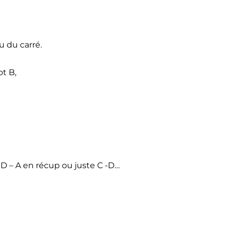
u du carré.
ot B,
– D – A en récup ou juste C -D…