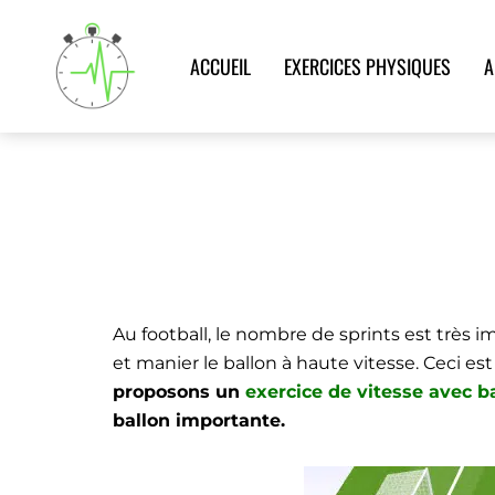
Aller
au
ACCUEIL
EXERCICES PHYSIQUES
A
contenu
EXERCICES DE VITES
Accueil
>
Exercices physiques
>
Avec ballon
>
Vit
Au football, le nombre de sprints est très i
et manier le ballon à haute vitesse. Ceci e
proposons un
exercice de vitesse avec b
ballon importante.