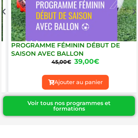
PROGRAMME FÉMININ DÉBUT DE
SAISON AVEC BALLON
39,00
€
L
L
45,00
€
e
e
p
p
Ajouter au panier
r
r
i
i
x
x
Voir tous nos programmes et
i
a
formations
n
c
i
t
t
u
i
e