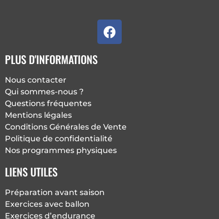
F
a
c
PLUS D'INFORMATIONS
e
b
Nous contacter
o
Qui sommes-nous ?
o
Questions fréquentes
k
Mentions légales
Conditions Générales de Vente
Politique de confidentialité
Nos programmes physiques
LIENS UTILES
Préparation avant saison
Exercices avec ballon
Exercices d’endurance