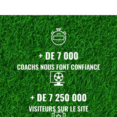
a
l
l
e
é
s
t
t
a
i
:
t
3
9
+ DE 7 000
:
,
4
0
COACHS NOUS FONT CONFIANCE
5
0
,
€
0
.
0
€
+ DE 7 250 000
.
VISITEURS SUR LE SITE